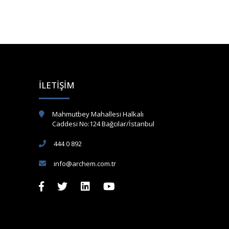
İLETIŞIM
Mahmutbey Mahallesi Halkalı
Caddesi No:124 Bağcılar/İstanbul
444 0 892
info@archem.com.tr