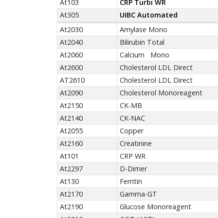
At103
CRP Turbi WR
At305
UIBC Automated
At2030
Amylase Mono
At2040
Bilirubin Total
At2060
Calcium Mono
At2600
Cholesterol LDL Direct
AT2610
Cholesterol LDL Direct
At2090
Cholesterol Monoreagent
At2150
CK-MB
At2140
CK-NAC
At2055
Copper
At2160
Creatinine
At101
CRP WR
At2297
D-Dimer
At130
Ferritin
At2170
Gamma-GT
At2190
Glucose Monoreagent