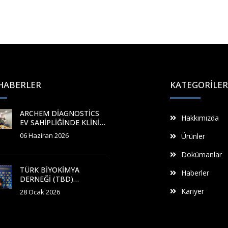
HABERLER
KATEGORILER
ARCHEM DIAGNOSTICS
Hakkımızda
EV SAHIPLIĞINDE KLINIK
KIMYA TESTLERINDE
06 Haziran 2026
Ürünler
ÜRETIM-APLIKASYON
KURSU
Dokümanlar
GERÇEKLEŞTIRILDI
TÜRK BIYOKIMYA
Haberler
DERNEĞI (TBD)
KURULUŞUNUN 50. YILI
Kariyer
28 Ocak 2026