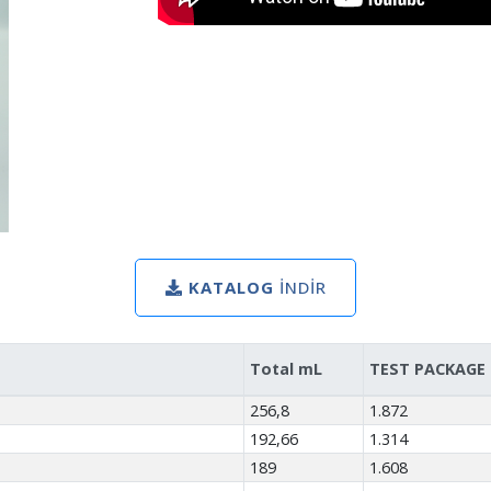
KATALOG
İNDIR
Total mL
TEST PACKAGE
256,8
1.872
192,66
1.314
189
1.608