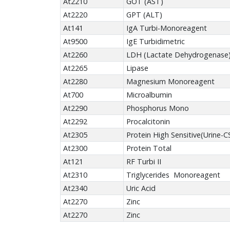
At2210
GOT (AST)
At2220
GPT (ALT)
At141
IgA Turbi-Monoreagent
At9500
IgE Turbidimetric
At2260
LDH (Lactate Dehydrogenase
At2265
Lipase
At2280
Magnesium Monoreagent
At700
Microalbumin
At2290
Phosphorus Mono
At2292
Procalcitonin
At2305
Protein High Sensitive(Urine-C
At2300
Protein Total
At121
RF Turbi II
At2310
Triglycerides Monoreagent
At2340
Uric Acid
At2270
Zinc
At2270
Zinc